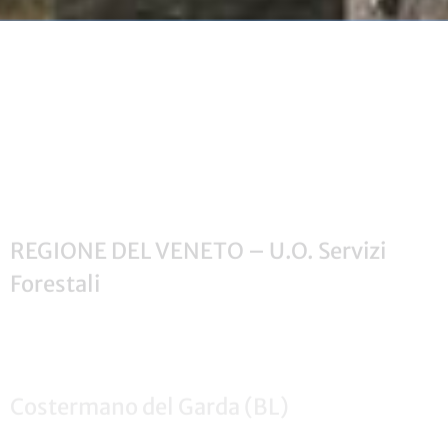
REGIONE DEL VENETO – U.O. Servizi
Forestali
Costermano del Garda (BL)